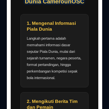
Dunia CamerounOSC
1. Mengenal Informasi
Piala Dunia
Langkah pertama adalah
memahami informasi dasar
seputar Piala Dunia, mulai dari
sejarah turnamen, negara peserta,
format pertandingan, hingga
perkembangan kompetisi sepak
bola internasional.
2. Mengikuti Berita Tim
dan Pemain