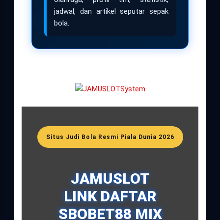
jadwal, dan artikel seputar sepak
bola.
Situs Judi Bola Resmi Piala Dunia 2026
JAMUSLOT
LINK DAFTAR
SBOBET88 MIX