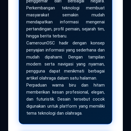
penggemar dari berbagai negara.
Perkembangan teknologi membuat
masyarakat semakin mudah
mendapatkan informasi mengenai
pertandingan, profil pemain, sejarah tim,
hingga berita terbaru.
CamerounOSC hadir dengan konsep
penyajian informasi yang sederhana dan
mudah dipahami. Dengan tampilan
modern serta navigasi yang nyaman,
pengguna dapat menikmati berbagai
artikel olahraga dalam satu halaman.
Perpaduan warna biru dan hitam
memberikan kesan profesional, elegan,
dan futuristik. Desain tersebut cocok
digunakan untuk platform yang memiliki
tema teknologi dan olahraga.