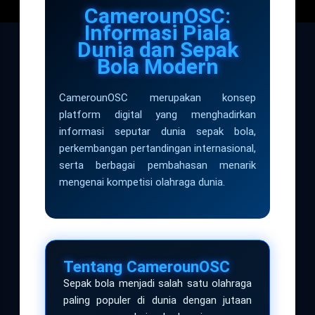
t
CamerounOSC:
Informasi Piala
s
Dunia dan Sepak
Bola Modern
CamerounOSC merupakan konsep
platform digital yang menghadirkan
informasi seputar dunia sepak bola,
perkembangan pertandingan internasional,
serta berbagai pembahasan menarik
mengenai kompetisi olahraga dunia.
Tentang CamerounOSC
Sepak bola menjadi salah satu olahraga
paling populer di dunia dengan jutaan