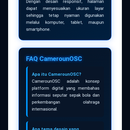
Dengan desain responsif, halaman
dapat menyesuaikan ukuran layar
sehingga tetap nyaman digunakan
melalui komputer, tablet, maupun
smartphone.
FAQ CamerounOSC
Apa itu CamerounOSC?
CamerounOSC adalah konsep
platform digital yang membahas
informasi seputar sepak bola dan
perkembangan olahraga
internasional.
Apa tema desain yang