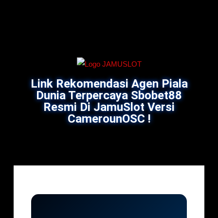
Skip to main content
Link Rekomendasi Agen Piala
Dunia Terpercaya Sbobet88
Resmi Di JamuSlot Versi
CamerounOSC !
P
o
s