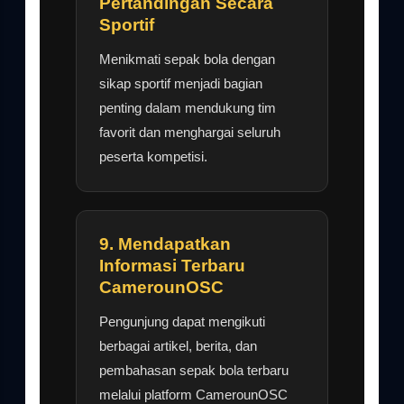
Pertandingan Secara
Sportif
Menikmati sepak bola dengan
sikap sportif menjadi bagian
penting dalam mendukung tim
favorit dan menghargai seluruh
peserta kompetisi.
9. Mendapatkan
Informasi Terbaru
CamerounOSC
Pengunjung dapat mengikuti
berbagai artikel, berita, dan
pembahasan sepak bola terbaru
melalui platform CamerounOSC