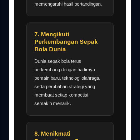
memengaruhi hasil pertandingan.
7. Mengikuti
Perkembangan Sepak
Bola Dunia
Dunia sepak bola terus
berkembang dengan hadirnya
pemain baru, teknologi olahraga,
serta perubahan strategi yang
membuat setiap kompetisi
semakin menarik.
8. Menikmati