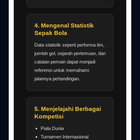
4. Mengenal Statistik
Sepak Bola
Data statistik seperti performa tim,
jumlah gol, sejarah pertemuan, dan
catatan pemain dapat menjadi
referensi untuk memahami
jalannya pertandingan.
5. Menjelajahi Berbagai
Kompetisi
Piala Dunia
Turnamen Internasional