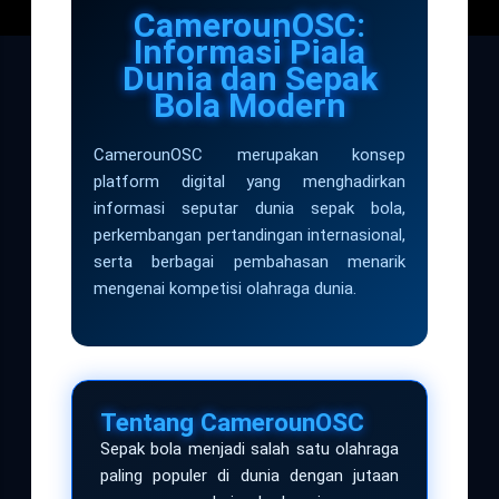
t
CamerounOSC:
Informasi Piala
s
Dunia dan Sepak
Bola Modern
CamerounOSC merupakan konsep
platform digital yang menghadirkan
informasi seputar dunia sepak bola,
perkembangan pertandingan internasional,
serta berbagai pembahasan menarik
mengenai kompetisi olahraga dunia.
Tentang CamerounOSC
Sepak bola menjadi salah satu olahraga
paling populer di dunia dengan jutaan