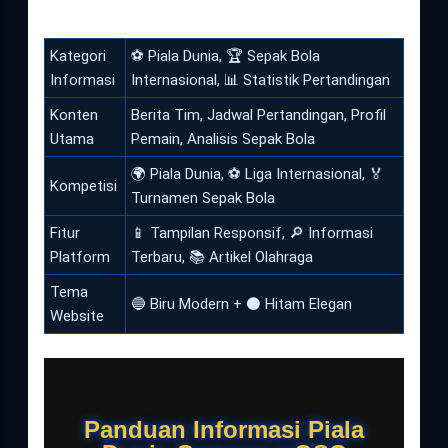
Kategori
⚽ Piala Dunia, 🏆 Sepak Bola
Informasi
Internasional, 📊 Statistik Pertandingan
Konten
Berita Tim, Jadwal Pertandingan, Profil
Utama
Pemain, Analisis Sepak Bola
🌍 Piala Dunia, ⚽ Liga Internasional, 🏅
Kompetisi
Turnamen Sepak Bola
Fitur
📱 Tampilan Responsif, 🔎 Informasi
Platform
Terbaru, 📚 Artikel Olahraga
Tema
🔵 Biru Modern + ⚫ Hitam Elegan
Website
Panduan Informasi Piala