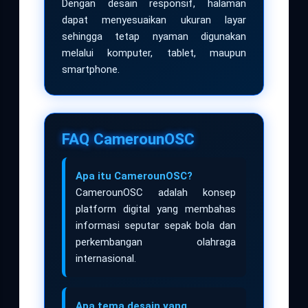
Dengan desain responsif, halaman
dapat menyesuaikan ukuran layar
sehingga tetap nyaman digunakan
melalui komputer, tablet, maupun
smartphone.
FAQ CamerounOSC
Apa itu CamerounOSC?
CamerounOSC adalah konsep
platform digital yang membahas
informasi seputar sepak bola dan
perkembangan olahraga
internasional.
Apa tema desain yang