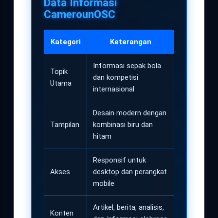
Data Informasi
CamerounOSC
Kategori
Keterangan
Informasi sepak bola
Topik
dan kompetisi
Utama
internasional
Desain modern dengan
Tampilan
kombinasi biru dan
hitam
Responsif untuk
Akses
desktop dan perangkat
mobile
Artikel, berita, analisis,
Konten