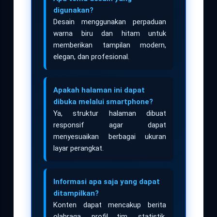
digunakan?
Desain menggunakan perpaduan
warna biru dan hitam untuk
memberikan tampilan modern,
elegan, dan profesional.
Apakah halaman ini dapat
dibuka melalui smartphone?
Ya, struktur halaman dibuat
responsif agar dapat
menyesuaikan berbagai ukuran
layar perangkat.
Informasi apa saja yang dapat
ditampilkan?
Konten dapat mencakup berita
olahraga, profil tim, statistik,