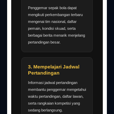
Penggemar sepak bola dapat
mengikuti perkembangan terbaru
mengenai tim nasional, daftar
pemain, kondisi skuad, serta
berbagai berita menarik menjelang
pertandingan besar.
3. Mempelajari Jadwal
Pertandingan
Informasi jadwal pertandingan
membantu penggemar mengetahui
waktu pertandingan, daftar lawan,
serta rangkaian kompetisi yang
sedang berlangsung.