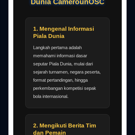
Dunia CamerounOSC
1. Mengenal Informasi
Piala Dunia
Langkah pertama adalah
memahami informasi dasar
seputar Piala Dunia, mulai dari
sejarah turnamen, negara peserta,
format pertandingan, hingga
perkembangan kompetisi sepak
bola internasional.
2. Mengikuti Berita Tim
dan Pemain